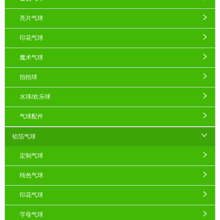
亮片气球
印花气球
魔术气球
拍拍球
水球/欢乐球
气球配件
铝箔气球
定制气球
纯色气球
印花气球
字母气球