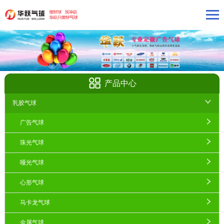
产品中心
乳胶气球
广告气球
珠光气球
哑光气球
心形气球
马卡龙气球
金属气球