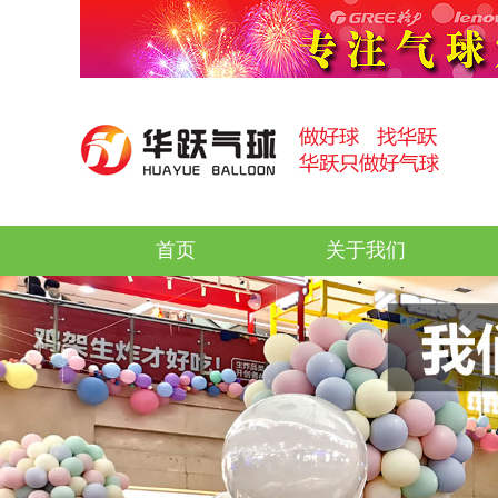
首页
关于我们