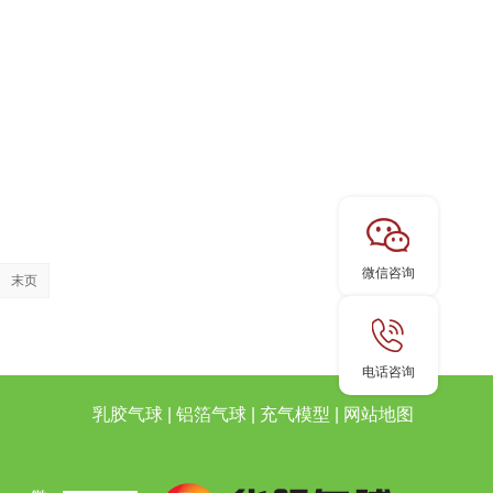
微信咨询
末页
电话咨询
乳胶气球
|
铝箔气球
|
充气模型
|
网站地图