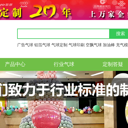
搜索
广告气球
铝箔气球
气球定制
气球印刷
空飘气球
加油棒
充气模
产品中心
行业气球
定制答疑