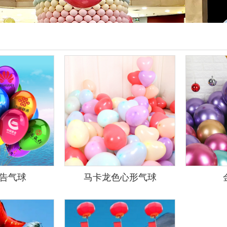
告气球
马卡龙色心形气球