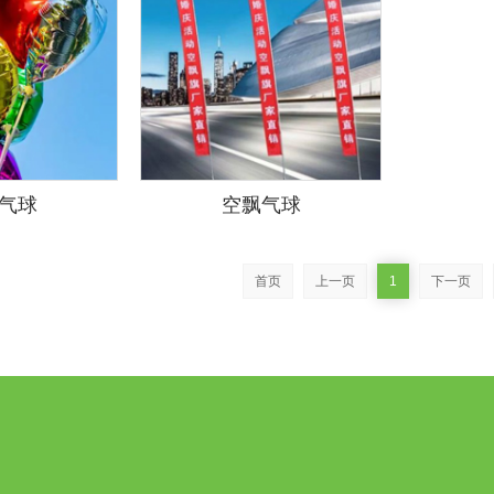
气球
空飘气球
首页
上一页
1
下一页